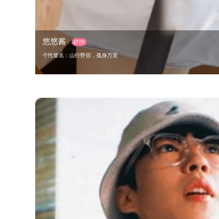
悠悠酱
26
个性签名：山行野宿，孤身万里