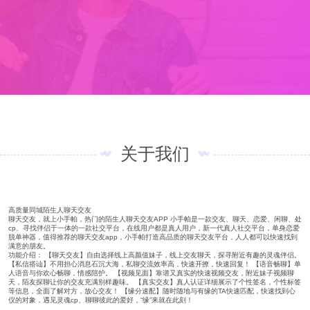
关于我们
高质量同城陌生人聊天交友
聊天交友，就上小手帕，热门的陌生人聊天交友APP 小手帕是一款交友、聊天、恋爱、闲聊、处
cp、寻找伴侣于一体的一款社交平台，在线用户都是真人用户，新一代真人社交平台，单身恋爱
脱单神器，值得推荐的聊天交友app，小手帕打造高品质的聊天交友平台，人人都可以快速找到
满意的朋友。
功能介绍： 【聊天交友】自由选择线上高颜值妹子，线上交友聊天，探寻附近有趣的灵魂伴侣。
【私信搭讪】不用担心消息石沉大海，私聊交流效率高，快速开撩，快速回复！ 【语音畅聊】单
人语音与你欢心畅聊，情感陪护。 【视频见面】靠谱又真实的快速视频交友，附近妹子视频聊
天，陌友探聊让你的交友充满别样趣味。 【真实交友】真人认证详细展示了个性签名，个性标签
等信息，全面了解对方，放心交友！ 【缘分速配】随时随地与有缘的TA快速匹配，快速找到心
仪的对象，遇见灵魂cp、聊聊彼此的爱好，“缘”来就在此刻！